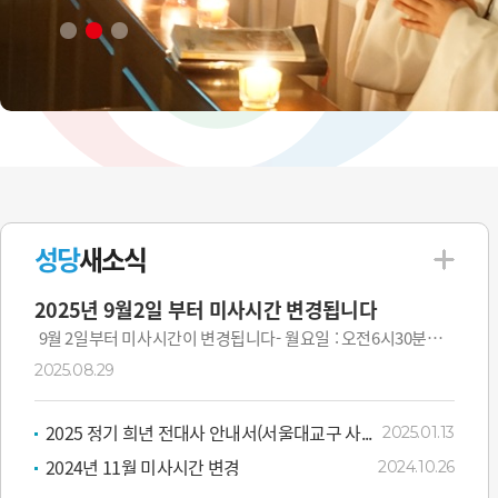
성당
새소식
2025년 9월2일 부터 미사시간 변경됩니다
9월 2일부터 미사시간이 변경됩니다- 월요일 : 오전6시30분
(변동 없음)- 화요일 : 오후7시(오전 10시미사 폐지)- 수·목...
2025.08.29
2025 정기 희년 전대사 안내서(서울대교구 사...
2025.01.13
2024년 11월 미사시간 변경
2024.10.26