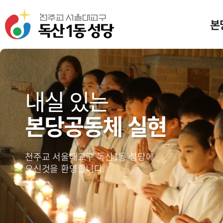
본
미
일
내실 있는
본당공동체 실현
본
성
독산
천주교 서울대교구 독산1동 성당에
찾아
오신것을 환영합니다.