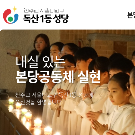
본
미
일
내실 있는
본당공동체 실현
본
성
독산
천주교 서울대교구 독산1동 성당에
찾아
오신것을 환영합니다.