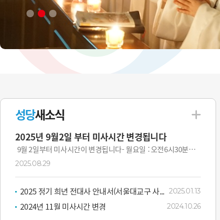
성당
새소식
2025년 9월2일 부터 미사시간 변경됩니다
9월 2일부터 미사시간이 변경됩니다- 월요일 : 오전6시30분
(변동 없음)- 화요일 : 오후7시(오전 10시미사 폐지)- 수·목...
2025.08.29
2025 정기 희년 전대사 안내서(서울대교구 사...
2025.01.13
2024년 11월 미사시간 변경
2024.10.26