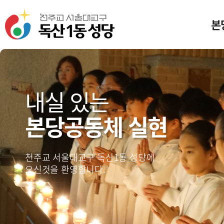
본
미
일
내실 있는
본당공동체 실현
본
성
독산
천주교 서울대교구 독산1동 성당에
찾아
오신것을 환영합니다.