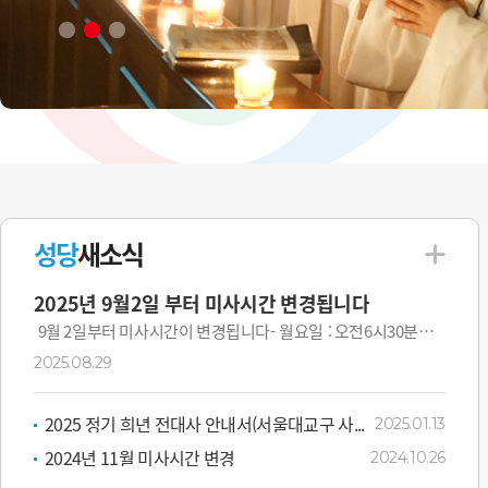
성당
새소식
2025년 9월2일 부터 미사시간 변경됩니다
9월 2일부터 미사시간이 변경됩니다- 월요일 : 오전6시30분
(변동 없음)- 화요일 : 오후7시(오전 10시미사 폐지)- 수·목...
2025.08.29
2025 정기 희년 전대사 안내서(서울대교구 사...
2025.01.13
2024년 11월 미사시간 변경
2024.10.26