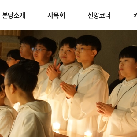
본당소개
사목회
신앙코너
미사안내
사목회
천주교안내
일반현황
단체장구성
나의 의견
심볼
구역관할도
마음을 다스리는 글
신부님
본당역사자료실
본당사무실
성당새소식
예비
독산1동 주보
찾아오시는길