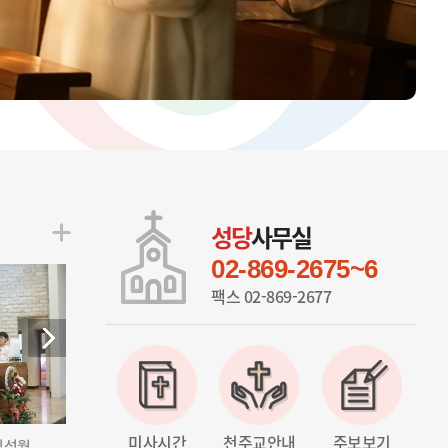
울뜨레야
성당
사무실
02-869-2675~6
팩스 02-869-2677
미사시간
천주교안내
주보보기
성월...
2026.06.06 유아세례식
2026.05.31 가정(