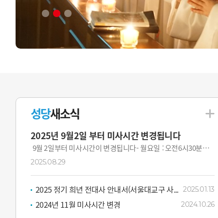
성당
새소식
2025년 9월2일 부터 미사시간 변경됩니다
9월 2일부터 미사시간이 변경됩니다- 월요일 : 오전6시30분
(변동 없음)- 화요일 : 오후7시(오전 10시미사 폐지)- 수·목...
2025.08.29
2025 정기 희년 전대사 안내서(서울대교구 사...
2025.01.13
2024년 11월 미사시간 변경
2024.10.26