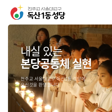
내실 있는
본당공동체 실현
천주교 서울대교구 독산1동 성당에
오신것을 환영합니다.