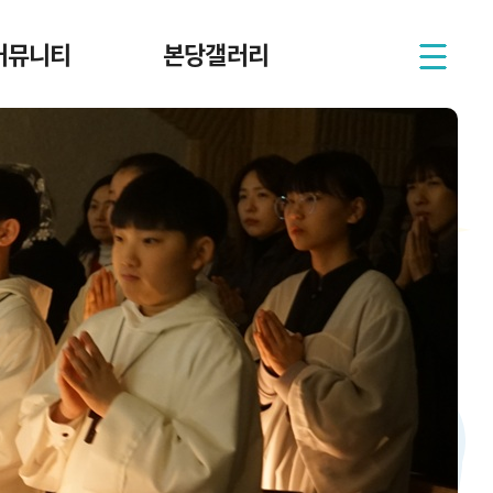
커뮤니티
본당갤러리
사목회
본당행사사진
전례부
본당행사영상
연령회
본당행사일정
성가대
헌화회
자 교리봉사회
청소년단체
자모회
성서모임
남성구역
여성구역
꾸리아