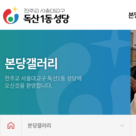
본
미
일
본당갤러리
본
천주교 서울대교구 독산1동 성당에
성
오신것을 환영합니다.
독산
찾아
본당갤러리