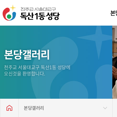
본
미
일
본당갤러리
본
천주교 서울대교구 독산1동 성당에
성
오신것을 환영합니다.
독산
찾아
본당갤러리