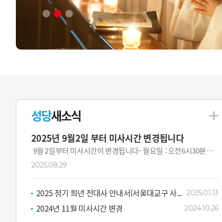
성당
새소식
2025년 9월2일 부터 미사시간 변경됩니다
9월 2일부터 미사시간이 변경됩니다- 월요일 : 오전6시30분
(변동 없음)- 화요일 : 오후7시(오전 10시미사 폐지)- 수·목...
2025.08.29
2025 정기 희년 전대사 안내서(서울대교구 사...
2025.01.13
2024년 11월 미사시간 변경
2024.10.26