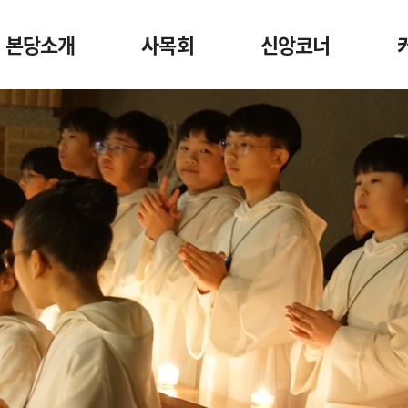
본당소개
사목회
신앙코너
미사안내
사목회
천주교안내
일반현황
단체장구성
나의 의견
심볼
구역관할도
마음을 다스리는 글
신부님
본당역사자료실
본당사무실
성당새소식
예비
독산1동 주보
찾아오시는길