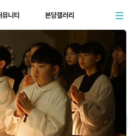
커뮤니티
본당갤러리
사목회
본당행사사진
전례부
본당행사영상
연령회
본당행사일정
성가대
헌화회
자 교리봉사회
청소년단체
자모회
성서모임
남성구역
여성구역
꾸리아