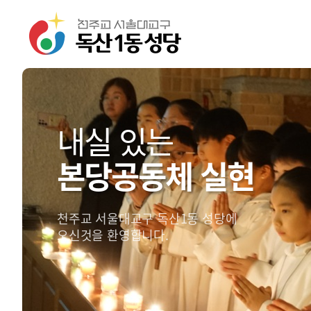
내실 있는
본당공동체 실현
천주교 서울대교구 독산1동 성당에
오신것을 환영합니다.