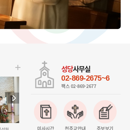
울뜨레야
성당
사무실
02-869-2675~6
팩스 02-869-2677
미사시간
천주교안내
주보보기
성월...
2026.06.06 유아세례식
2026.05.31 가정