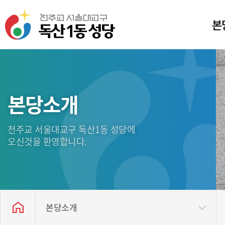
본
미
일
본당소개
본
천주교 서울대교구 독산1동 성당에
성
오신것을 환영합니다.
독산
찾아
본당소개