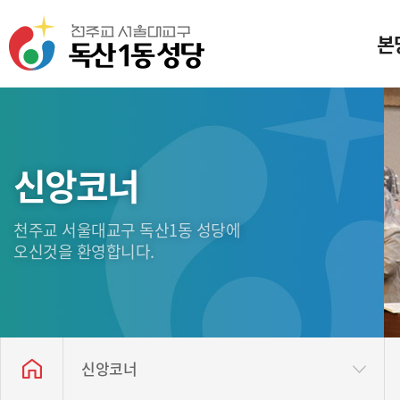
본
미
일
신앙코너
본
천주교 서울대교구 독산1동 성당에
성
오신것을 환영합니다.
독산
찾아
신앙코너